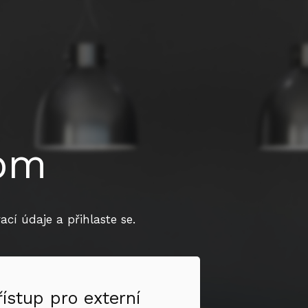
dom
cí údaje a přihlaste se.
řístup pro externí