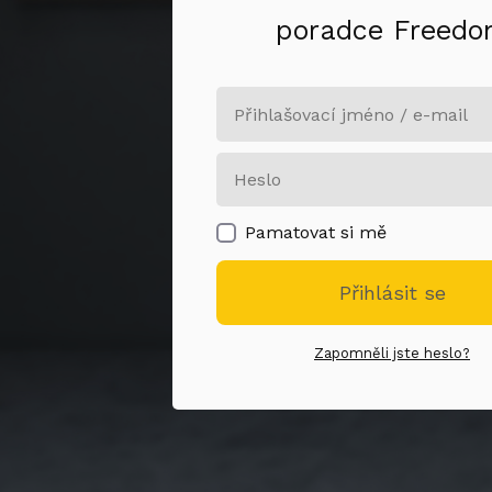
poradce Freed
Pamatovat si mě
Přihlásit se
Zapomněli jste heslo?