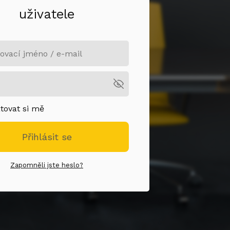
uživatele
ovat si mě
Přihlásit se
Zapomněli jste heslo?