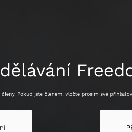
dělávání Free
 členy. Pokud jste členem, vložte prosím své přihlašova
ní
P