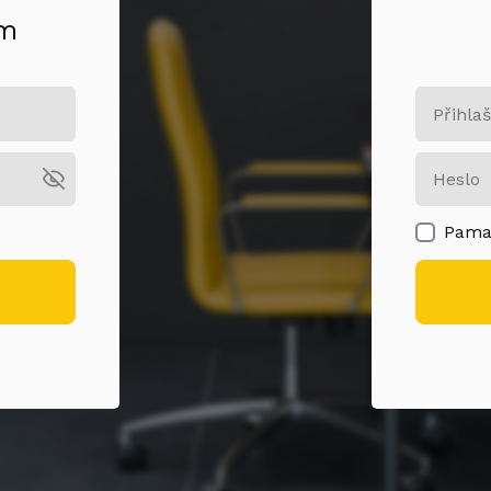
om
Pamat