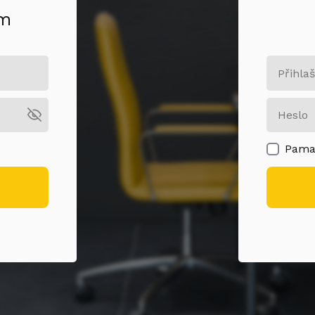
om
Pamat