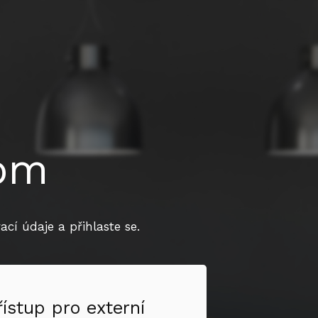
dom
cí údaje a přihlaste se.
řístup pro externí