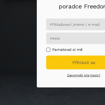
poradce Freed
Pamatovat si mě
Přihlásit se
Zapomněli jste heslo?