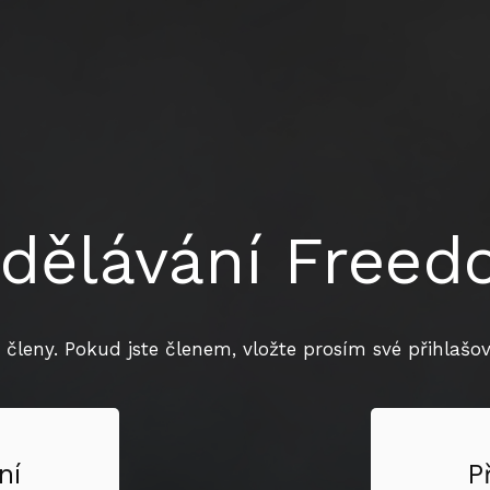
dělávání Free
 členy. Pokud jste členem, vložte prosím své přihlašova
ní
P