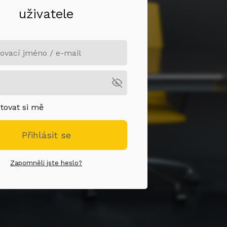
uživatele
ovat si mě
Přihlásit se
Zapomněli jste heslo?